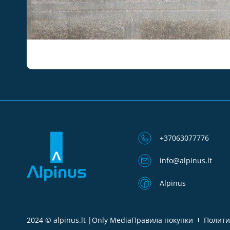
+37063077776
info@alpinus.lt
Alpinus
2024 © alpinus.lt |
Only Media
Правила покупки
Полити