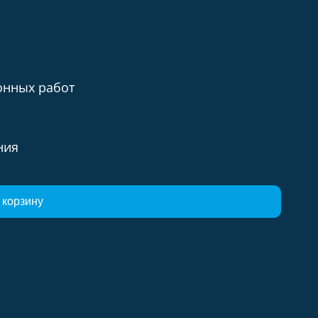
онных работ
ния
 корзину