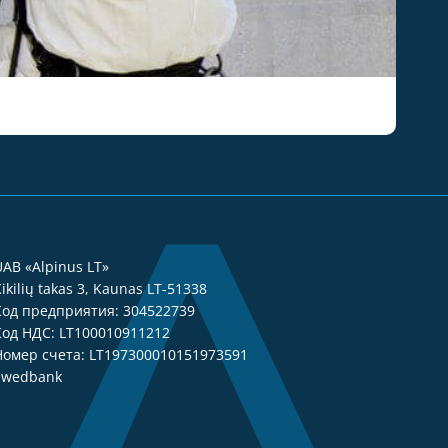
UAB «Alpinus LT»
ikilių takas 3, Kaunas LT-51338
Код предприятия: 304522739
Код НДС: LT100010911212
Номер счета: LT197300010151973591
Swedbank