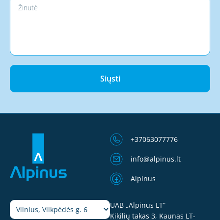
Siųsti
+37063077776
info@alpinus.lt
Alpinus
UAB „Alpinus LT”
Kikilių takas 3, Kaunas LT-