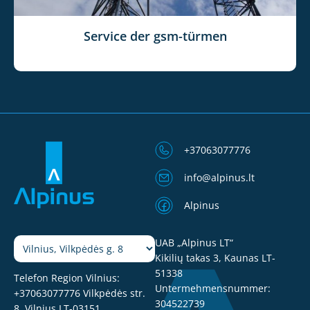
Service der gsm-türmen
+37063077776
info@alpinus.lt
Alpinus
UAB „Alpinus LT“
Kikilių takas 3, Kaunas LT-
51338
Telefon Region Vilnius:
Untermehmensnummer:
+37063077776
Vilkpėdės str.
304522739
8, Vilnius LT-03151